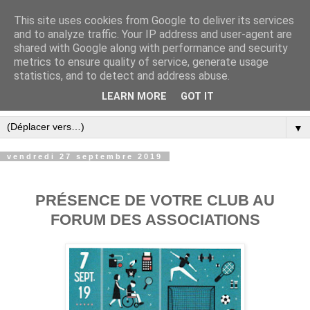
This site uses cookies from Google to deliver its services
and to analyze traffic. Your IP address and user-agent are
shared with Google along with performance and security
metrics to ensure quality of service, generate usage
statistics, and to detect and address abuse.
LEARN MORE
GOT IT
▼
vendredi 27 septembre 2019
PRÉSENCE DE VOTRE CLUB AU
FORUM DES ASSOCIATIONS