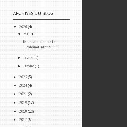
ARCHIVES DU BLOG
2026
(4)
▼
mai
(1)
▼
Reconstruction de la
cabaneC'est fini ! ! !
février
(2)
►
janvier
(1)
►
2025
(3)
►
2024
(4)
►
2021
(2)
►
2019
(17)
►
2018
(10)
►
2017
(6)
►