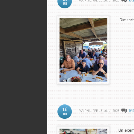
PAR PHILIPPE LE
16
JUI
2025
PA
JUI
Dimanch
16
PAR PHILIPPE LE
16
JUI
2025
PA
JUI
Un exemp