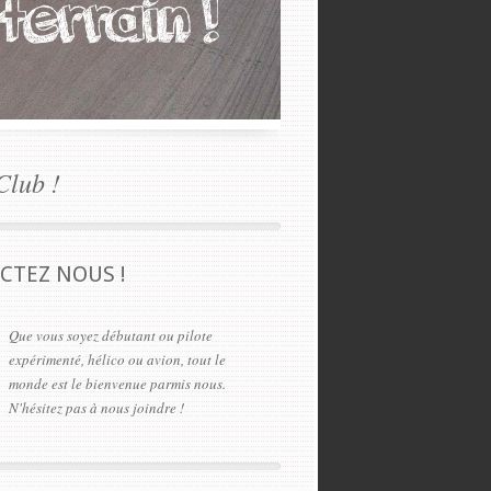
Club !
CTEZ NOUS !
Que vous soyez débutant ou pilote
expérimenté, hélico ou avion, tout le
monde est le bienvenue parmis nous.
N'hésitez pas à nous joindre !