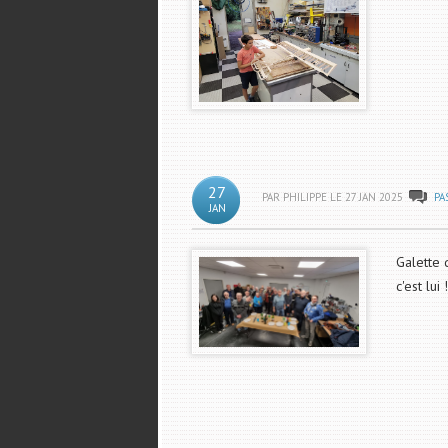
27
PAR PHILIPPE LE
27
JAN
2025
PA
JAN
Galette 
c'est lui 