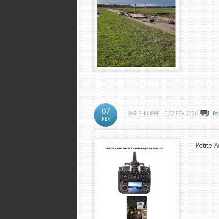
07
PAR PHILIPPE LE
07
FÉV
2026
PA
FÉV
Petite A