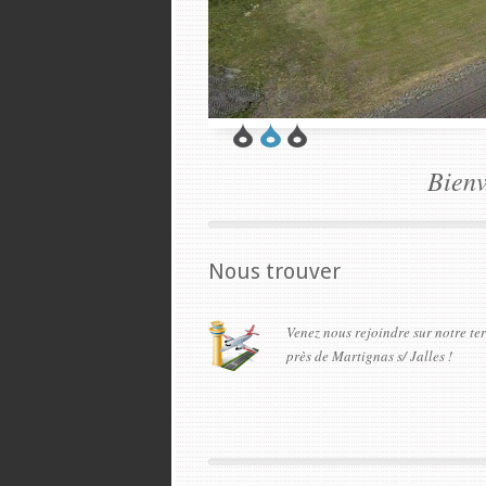
Bienv
Nous trouver
Venez nous rejoindre sur notre te
près de Martignas s/ Jalles !