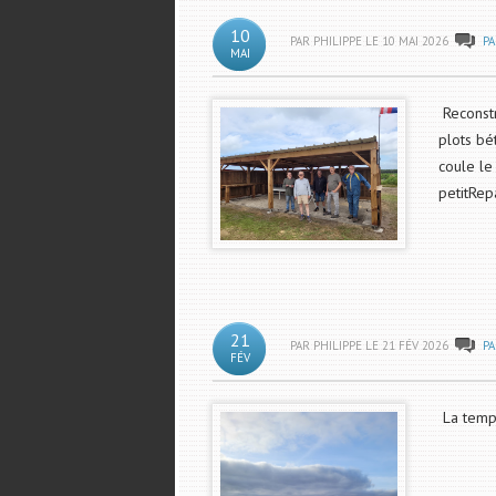
10
PAR PHILIPPE LE
10
MAI
2026
P
MAI
Reconstr
plots bé
coule le
petitRep
21
PAR PHILIPPE LE
21
FÉV
2026
P
FÉV
La tempê