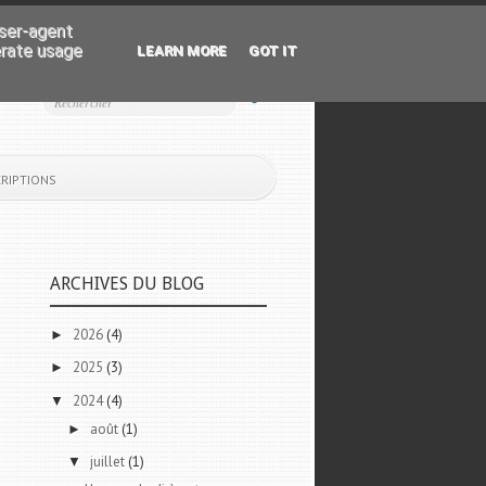
user-agent
erate usage
LEARN MORE
GOT IT
CRIPTIONS
ARCHIVES DU BLOG
2026
(4)
►
2025
(3)
►
2024
(4)
▼
août
(1)
►
juillet
(1)
▼