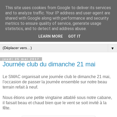
This site uses cookies from Google to deliver its services
and to analyze traffic. Your IP address and user-agent are
shared with Google along with performance and security
metrics to ensure quality of service, generate usage
statistics, and to detect and address abuse.
LEARN MORE
GOT IT
▼
jeudi 25 mai 2017
Journée club du dimanche 21 mai
Le SMAC organisait une journée club le dimanche 21 mai,
l'occasion de passer la journée ensemble sur notre beau
terrain refait à neuf.
Nous étions une petite vingtaine attablé sous notre cabane,
il faisait beau et chaud bien que le vent se soit invité à la
fête.