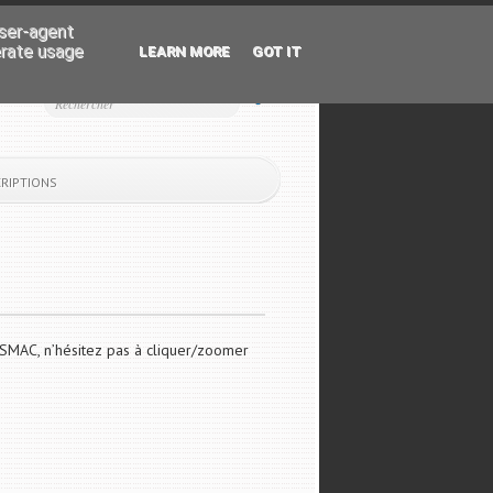
user-agent
erate usage
LEARN MORE
GOT IT
CRIPTIONS
u SMAC, n’hésitez pas à cliquer/zoomer