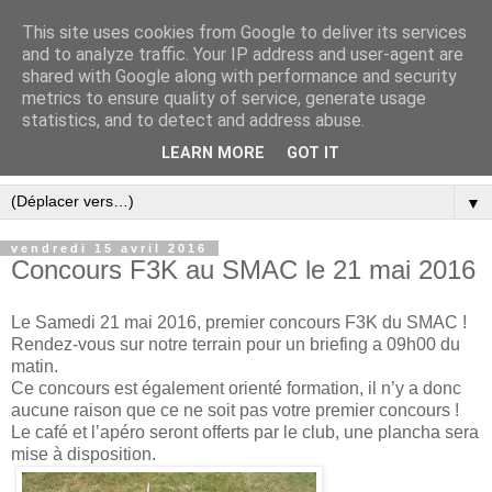
This site uses cookies from Google to deliver its services
and to analyze traffic. Your IP address and user-agent are
shared with Google along with performance and security
metrics to ensure quality of service, generate usage
statistics, and to detect and address abuse.
LEARN MORE
GOT IT
▼
vendredi 15 avril 2016
Concours F3K au SMAC le 21 mai 2016
Le Samedi 21 mai 2016, premier concours F3K du SMAC !
Rendez-vous sur notre terrain pour un briefing a 09h00 du
matin.
Ce concours est également orienté formation, il n’y a donc
aucune raison que ce ne soit pas votre premier concours !
Le café et l’apéro seront offerts par le club, une plancha sera
mise à disposition.